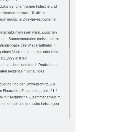
n Exporte).
odukte der chemischen Industrie und
Lebensmittel sowie Textilien
aum deutsche Direktinvestitionen in
rtschaftsinteressen wahr. Zwischen
 in den Sommermonaten meist noch zu
Anfangsphase des Wiederaufbaus in
g eines Mobiltelefonnetzes oder beim
03.1999 in Kraft.
nterzeichnet und durch Deutschland
ten besteht ein vorläufiges
bildung und der Umweltschutz. Die
ür Finanzielle Zusammenarbeit, 21,4
UR für Technische Zusammenarbeit im
men erhebliche deutsche Leistungen
ell sehr eng und vielfältig.
s- und Hochschulbereich auch