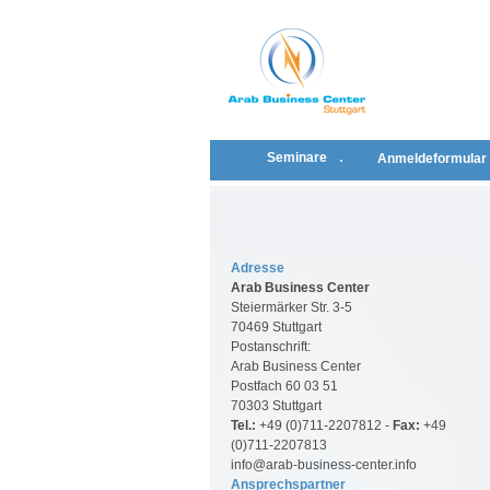
Seminare
Anmeldeformular
Adresse
Arab Business Center
Steiermärker Str. 3-5
70469 Stuttgart
Postanschrift:
Arab Business Center
Postfach 60 03 51
70303 Stuttgart
Tel.:
+49 (0)711-2207812 -
Fax:
+49
(0)711-2207813
info@arab-business-center.info
Ansprechspartner