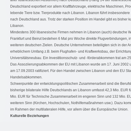
aller libanesischen Ausfuhren) nach Deutschland (Rang 14 der libanesische
Deutschland exportiert vor allem Kraftfahrzeuge, elektrische Maschinen, Pr
lebende Tiere bzw. Tierprodukte nach Libanon. Libanon führt insbesondere 
nach Deutschland aus. Trotz der starken Position im Handel gibt es bisher k
Libanon.
Mindestens 300 libanesische Firmen nehmen in Libanon (auch) deutsche Wi
Frankfurt und Beirut bestehen 6 Mal pro Woche direkte Flugverbindungen,
weiteren deutschen Zielen. Deutsche Unternehmen beteiligten sich in der 
erheblichem Umfang z.B. beim Flughafen- und Kraftwerksbau, der Errichtun
Universitätsneubau. Ein Investitionsschutz- und -förderabkommen trat am 25.
Das Assoziierungsabkommen der EU mit Libanon wurde am 17. Juni 2002 u
am 17.09.2003 ratifiziert. Für den Handel zwischen Libanon und den EU Staa
Handelsabkommen.
Schwerpunkte der entwicklungspolitischen Zusammenarbeit sind die Berufs
bisherige bilaterale Hilfe Deutschlands an Libanon umfasst 42,3 Mio. EUR f
Mio. EUR für Technische Zusammenarbeit im engeren Sinn und 132 Mio. E
weiteren Sinn (Kirchen, Hochschulen, Nothilfemaßnahmen usw.). Dazu kom
im Rahmen der multilateralen Hilfe, vor allem über die Europäische Union.
Kulturelle Beziehungen
Die kulturellen Beziehungen zwischen Libanon und Deutschland sind tradition
Schwerpunkte der kulturellen Zusammenarbeit sind neben dem Ausbildung